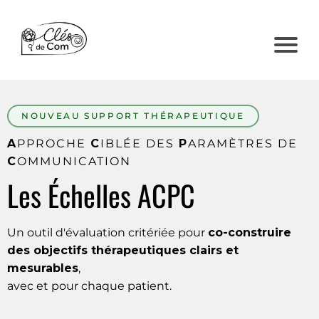
NOUVEAU SUPPORT THÉRAPEUTIQUE
A
PPROCHE
C
IBLÉE DES
P
ARAMÈTRES DE
C
OMMUNICATION
Les Échelles ACPC
Un outil d'évaluation critériée pour
co-construire
des objectifs thérapeutiques clairs et
mesurables
,
avec et pour chaque patient.