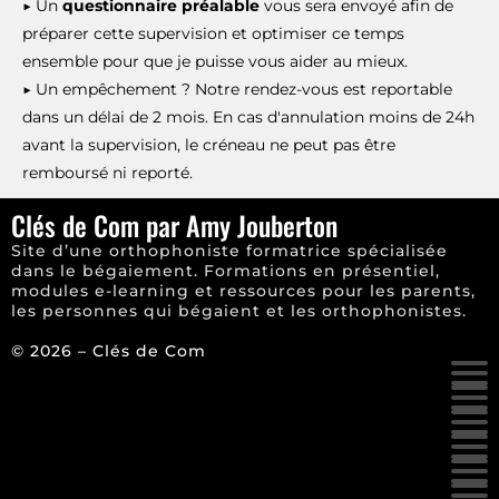
▶ Un
questionnaire préalable
vous sera envoyé afin de
préparer cette supervision et optimiser ce temps
ensemble pour que je puisse vous aider au mieux.
▶ Un empêchement ? Notre rendez-vous est reportable
dans un délai de 2 mois. En cas d'annulation moins de 24h
avant la supervision, le créneau ne peut pas être
remboursé ni reporté.
Clés de Com par Amy Jouberton
Site d’une orthophoniste formatrice spécialisée
dans le bégaiement. Formations en présentiel,
modules e-learning et ressources pour les parents,
les personnes qui bégaient et les orthophonistes.
© 2026 – Clés de Com