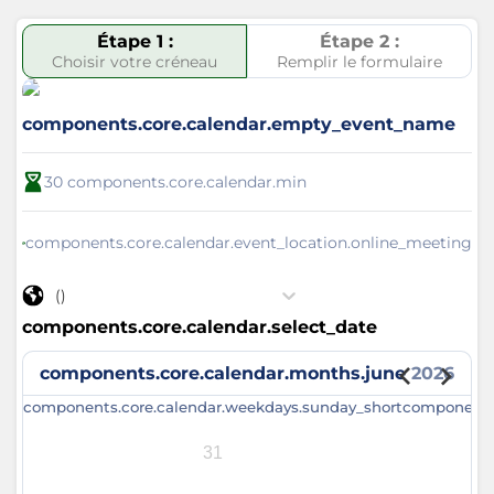
Étape 1 :
Étape 2 :
Choisir votre créneau
Remplir le formulaire
components.core.calendar.empty_event_name
30
components.core.calendar.min
components.core.calendar.event_location.online_meeting
()
components.core.calendar.select_date
components.core.calendar.months.june
2026
components.core.calendar.weekdays.sunday_short
components
31