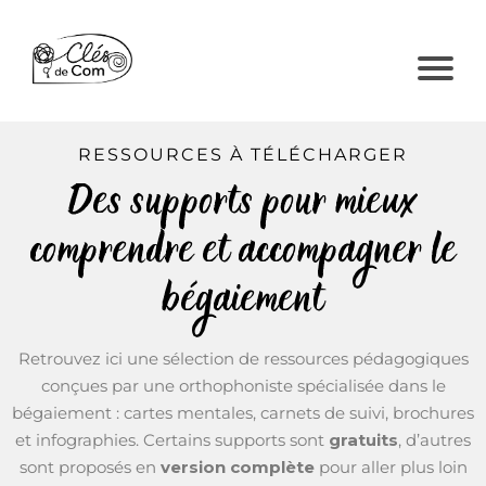
RESSOURCES À TÉLÉCHARGER
Des supports pour mieux
comprendre et accompagner le
bégaiement
Retrouvez ici une sélection de ressources pédagogiques
conçues par une orthophoniste spécialisée dans le
bégaiement : cartes mentales, carnets de suivi, brochures
et infographies. Certains supports sont
gratuits
, d’autres
sont proposés en
version complète
pour aller plus loin